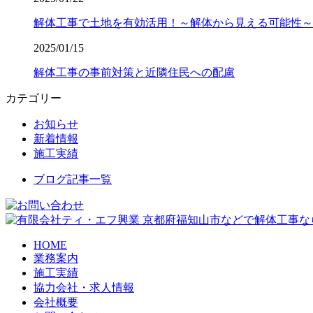
解体工事で土地を有効活用！～解体から見える可能性～
2025/01/15
解体工事の事前対策と近隣住民への配慮
カテゴリー
お知らせ
新着情報
施工実績
ブログ記事一覧
京都府福知山市などで解体工事な
HOME
業務案内
施工実績
協力会社・求人情報
会社概要