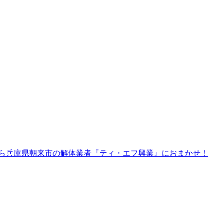
ら兵庫県朝来市の解体業者『ティ・エフ興業』におまかせ！