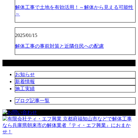
解体工事で土地を有効活用！～解体から見える可能性
～
2025/01/15
解体工事の事前対策と近隣住民への配慮
カテゴリー
お知らせ
新着情報
施工実績
ブログ記事一覧
京都府福知山市などで解体工事
なら兵庫県朝来市の解体業者『ティ・エフ興業』におまか
せ！