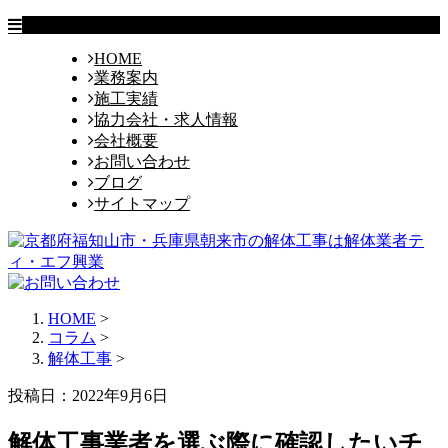
HOME
業務案内
施工実績
協力会社・求人情報
会社概要
お問い合わせ
ブログ
サイトマップ
HOME
>
コラム
>
解体工事
>
投稿日：2022年9月6日
解体工事業者を選ぶ際に確認したいチ