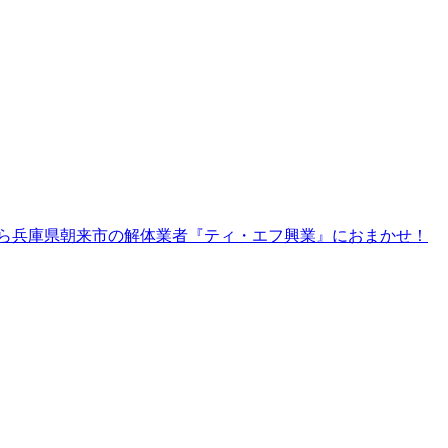
ら兵庫県朝来市の解体業者『ティ・エフ興業』におまかせ！