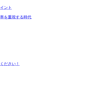
イント
率を重視する時代
ください！