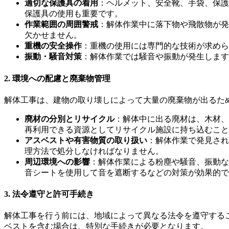
適切な保護具の着用
：ヘルメット、安全靴、手袋、保護
保護具の使用も重要です。
作業範囲の周囲警戒
：解体作業中に落下物や飛散物が発
欠かせません。
重機の安全操作
：重機の使用には専門的な技術が求めら
振動・騒音対策
：解体作業では騒音や振動が発生します
2.
環境への配慮と廃棄物管理
解体工事は、建物の取り壊しによって大量の廃棄物が出るた
廃材の分別とリサイクル
：解体中に出る廃材は、木材、
再利用できる資源としてリサイクル施設に持ち込むこと
アスベストや有害物質の取り扱い
：解体作業で発見され
理方法で処分しなければなりません。
周辺環境への影響
：解体作業による粉塵や騒音、振動な
音シートを使用して音を遮断するなどの対策が効果的で
3.
法令遵守と許可手続き
解体工事を行う前には、地域によって異なる法令を遵守する
ベストを含む場合は、特別な手続きが必要となります。